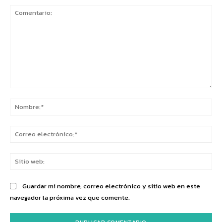
Comentario:
No
Co
ele
Sit
we
Guardar mi nombre, correo electrónico y sitio web en este
navegador la próxima vez que comente.