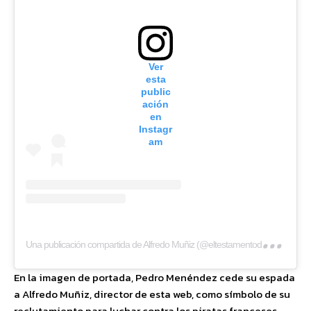
Ver
esta
public
ación
en
Instagr
am
Una
publicación compartida de Alfredo Muñiz (@eltestamentodelgallo)
En la imagen de portada, Pedro Menéndez cede su espada
a Alfredo Muñiz, director de esta web, como símbolo de su
reclutamiento para luchar contra los piratas franceses.