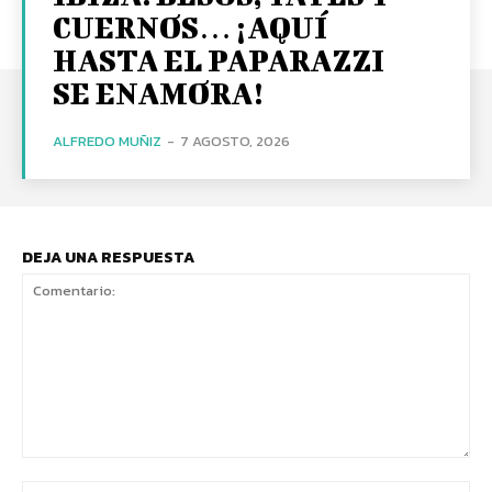
CUERNOS… ¡AQUÍ
HASTA EL PAPARAZZI
SE ENAMORA!
ALFREDO MUÑIZ
-
7 AGOSTO, 2026
DEJA UNA RESPUESTA
Comentario:
No