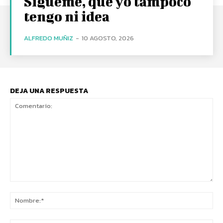
Sígueme, que yo tampoco
tengo ni idea
ALFREDO MUÑIZ
-
10 AGOSTO, 2026
DEJA UNA RESPUESTA
Comentario:
No