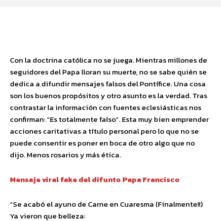
Facebook
Twitter
Pinterest
Wha
Con la doctrina católica no se juega. Mientras millones de
seguidores del Papa lloran su muerte, no se sabe quién se
dedica a difundir mensajes falsos del Pontífice. Una cosa
son los buenos propósitos y otro asunto es la verdad. Tras
contrastar la información con fuentes eclesiásticas nos
confirman: “Es totalmente falso”. Esta muy bien emprender
acciones caritativas a título personal pero lo que no se
puede consentir es poner en boca de otro algo que no
dijo. Menos rosarios y más ética.
Mensaje viral fake del difunto Papa Francisco
“Se acabó el ayuno de Carne en Cuaresma (Finalmente!!)
Ya vieron que belleza: