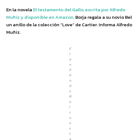
En la novela
El testamento del Gallo, escrita por Alfredo
Muñiz y disponible en Amazon,
Borja regala a su novio Bel
un anillo de la colección “Love” de Cartier. Informa Alfredo
Muñiz.
E
l
a
n
il
ll
o
d
e
B
e
l
c
u
e
s
t
a