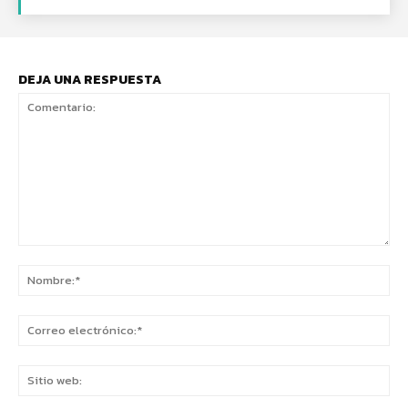
DEJA UNA RESPUESTA
Comentario:
No
Co
ele
Sit
we