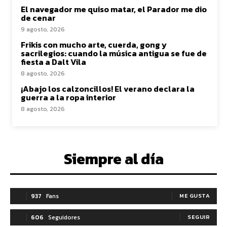
El navegador me quiso matar, el Parador me dio
de cenar
9 agosto, 2026
Frikis con mucho arte, cuerda, gong y
sacrilegios: cuando la música antigua se fue de
fiesta a Dalt Vila
8 agosto, 2026
¡Abajo los calzoncillos! El verano declara la
guerra a la ropa interior
8 agosto, 2026
Siempre al día
937
Fans
ME GUSTA
606
Seguidores
SEGUIR