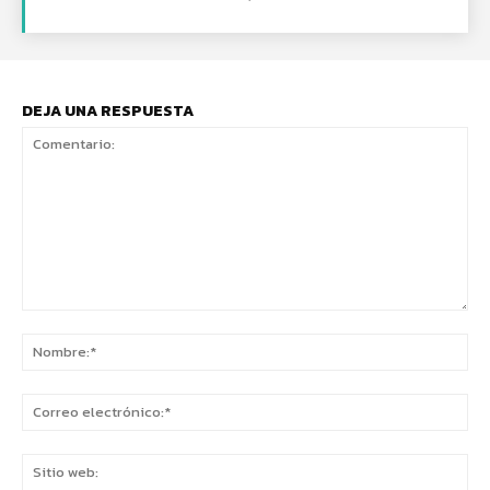
DEJA UNA RESPUESTA
Comentario:
No
Co
ele
Sit
we