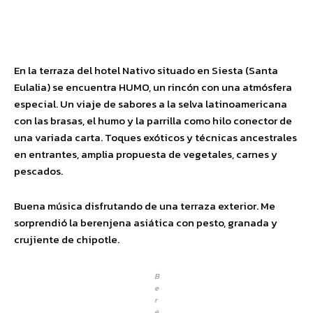
Facebook
Twitter
Pinterest
Wha
En la terraza del hotel Nativo situado en Siesta (Santa
Eulalia) se encuentra HUMO, un rincón con una atmósfera
especial. Un viaje de sabores a la selva latinoamericana
con las brasas, el humo y la parrilla como hilo conector de
una variada carta. Toques exóticos y técnicas ancestrales
en entrantes, amplia propuesta de vegetales, carnes y
pescados.
Buena música disfrutando de una terraza exterior. Me
sorprendió la berenjena asiática con pesto, granada y
crujiente de chipotle.
B
e
r
e