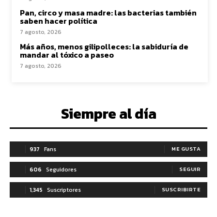
Pan, circo y masa madre: las bacterias también
saben hacer política
7 agosto, 2026
Más años, menos gilipolleces: la sabiduría de
mandar al tóxico a paseo
7 agosto, 2026
Siempre al día
937
Fans
ME GUSTA
606
Seguidores
SEGUIR
1,345
Suscriptores
SUSCRIBIRTE