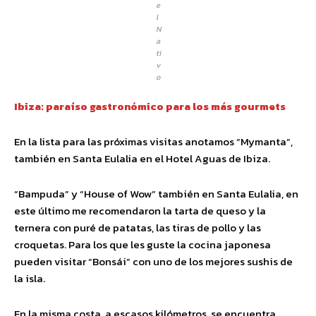
e
l
N
a
ti
v
o
Ibiza: paraíso gastronómico para los más gourmets
En la lista para las próximas visitas anotamos “Mymanta”,
también en Santa Eulalia en el Hotel Aguas de Ibiza.
“Bampuda” y “House of Wow” también en Santa Eulalia, en
este último me recomendaron la tarta de queso y la
ternera con puré de patatas, las tiras de pollo y las
croquetas. Para los que les guste la cocina japonesa
pueden visitar “Bonsái” con uno de los mejores sushis de
la isla.
En la misma costa, a escasos kilómetros, se encuentra