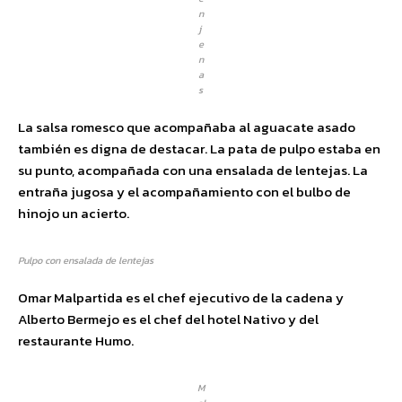
n
j
e
n
a
s
La salsa romesco que acompañaba al aguacate asado
también es digna de destacar. La pata de pulpo estaba en
su punto, acompañada con una ensalada de lentejas. La
entraña jugosa y el acompañamiento con el bulbo de
hinojo un acierto.
Pulpo con ensalada de lentejas
Omar Malpartida es el chef ejecutivo de la cadena y
Alberto Bermejo es el chef del hotel Nativo y del
restaurante Humo.
M