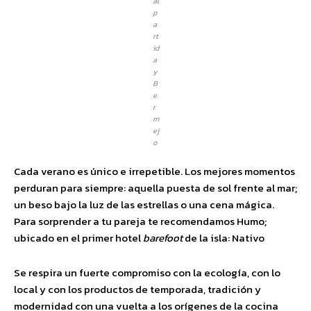
al
p
a
rt
id
a
y
B
e
r
m
ej
o
Cada verano es único e irrepetible. Los mejores momentos
perduran para siempre: aquella puesta de sol frente al mar;
un beso bajo la luz de las estrellas o una cena mágica.
Para sorprender a tu pareja te recomendamos Humo;
ubicado en el primer hotel
barefoot
de la isla: Nativo
Se respira un fuerte compromiso con la ecología, con lo
local y con los productos de temporada, tradición y
modernidad con una vuelta a los orígenes de la cocina