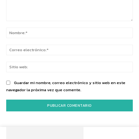
Comentario:
No
Co
ele
Sit
we
Guardar mi nombre, correo electrónico y sitio web en este
navegador la próxima vez que comente.