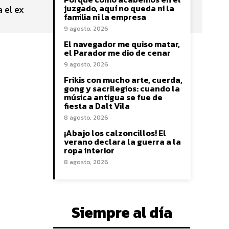
juzgado, aquí no queda ni la
 el ex
familia ni la empresa
9 agosto, 2026
El navegador me quiso matar,
el Parador me dio de cenar
9 agosto, 2026
Frikis con mucho arte, cuerda,
gong y sacrilegios: cuando la
música antigua se fue de
fiesta a Dalt Vila
8 agosto, 2026
¡Abajo los calzoncillos! El
verano declara la guerra a la
ropa interior
8 agosto, 2026
Siempre al día