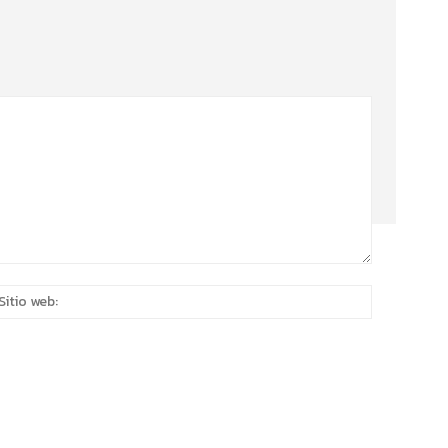
eo
Sitio
rónico:*
web: