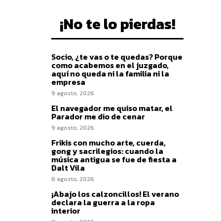
¡No te lo pierdas!
Socio, ¿te vas o te quedas? Porque
como acabemos en el juzgado,
aquí no queda ni la familia ni la
empresa
9 agosto, 2026
El navegador me quiso matar, el
Parador me dio de cenar
9 agosto, 2026
Frikis con mucho arte, cuerda,
gong y sacrilegios: cuando la
música antigua se fue de fiesta a
Dalt Vila
8 agosto, 2026
¡Abajo los calzoncillos! El verano
declara la guerra a la ropa
interior