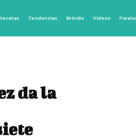
Recetas
Tendencias
Brindis
Vídeos
Paraís
z da la
siete