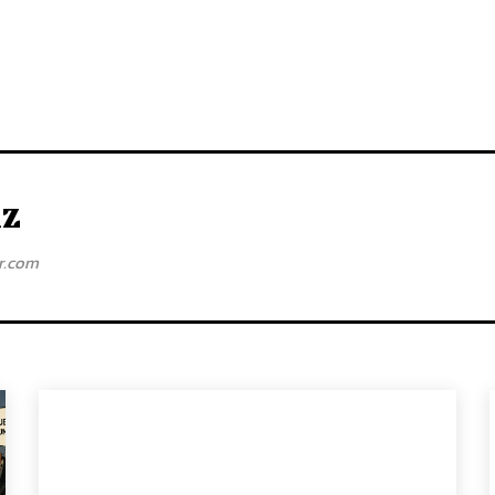
iz
ar.com