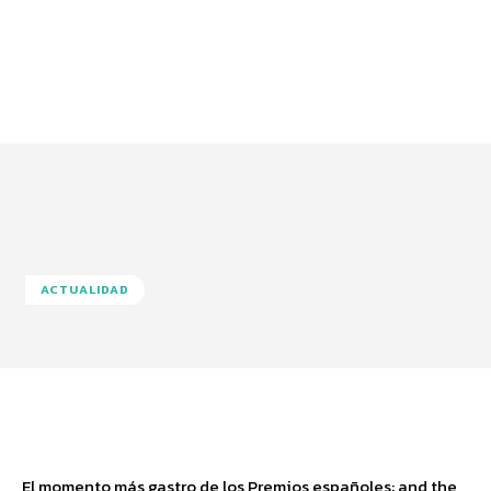
ACTUALIDAD
Facebook
Twitter
Pinterest
Wha
El momento más gastro de los Premios españoles: and the