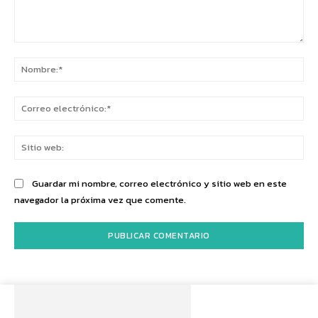
Comentario:
No
Co
ele
Sit
we
Guardar mi nombre, correo electrónico y sitio web en este
navegador la próxima vez que comente.