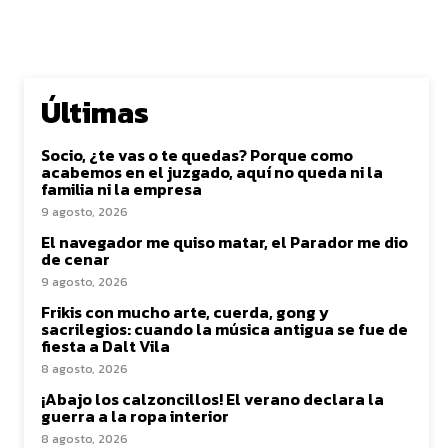
Últimas
Socio, ¿te vas o te quedas? Porque como
acabemos en el juzgado, aquí no queda ni la
familia ni la empresa
9 agosto, 2026
El navegador me quiso matar, el Parador me dio
de cenar
9 agosto, 2026
Frikis con mucho arte, cuerda, gong y
sacrilegios: cuando la música antigua se fue de
fiesta a Dalt Vila
8 agosto, 2026
¡Abajo los calzoncillos! El verano declara la
guerra a la ropa interior
8 agosto, 2026