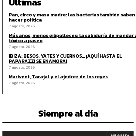
Últimas
Pan, circo y masa madre: las bacterias también saben
hacer política
7 agosto, 2026
Más años, menos gilipolleces: la sabiduría de mandar 
tóxico a paseo
7 agosto, 2026
IBIZA: BESOS, YATES Y CUERNOS… ¡AQUÍ HASTA EL
PAPARAZZI SE ENAMORA!
7 agosto, 2026
Marivent, Tarajal y el ajedrez de los reyes
7 agosto, 2026
Siempre al día
937
Fans
ME GUSTA