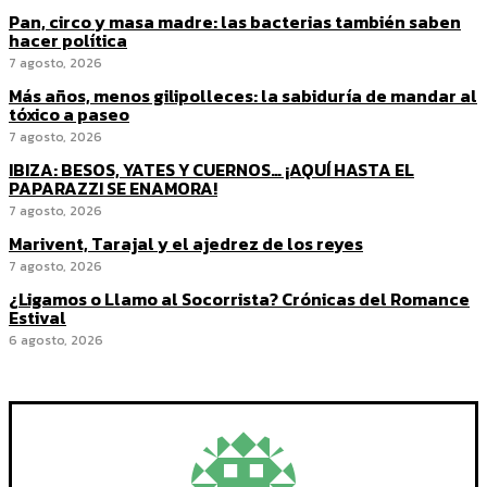
Pan, circo y masa madre: las bacterias también saben
hacer política
7 agosto, 2026
Más años, menos gilipolleces: la sabiduría de mandar al
tóxico a paseo
7 agosto, 2026
IBIZA: BESOS, YATES Y CUERNOS… ¡AQUÍ HASTA EL
PAPARAZZI SE ENAMORA!
7 agosto, 2026
Marivent, Tarajal y el ajedrez de los reyes
7 agosto, 2026
¿Ligamos o Llamo al Socorrista? Crónicas del Romance
Estival
6 agosto, 2026