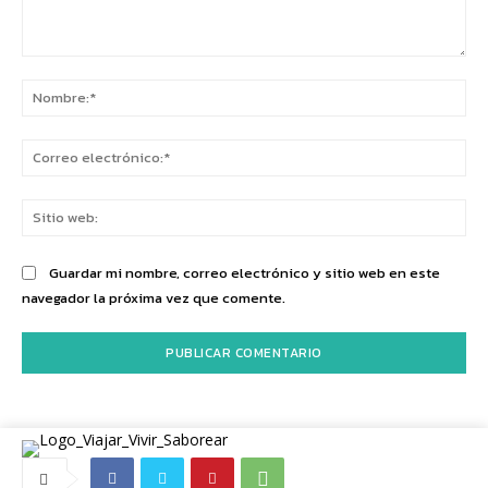
Comentario:
No
Co
ele
Sit
we
Guardar mi nombre, correo electrónico y sitio web en este
navegador la próxima vez que comente.