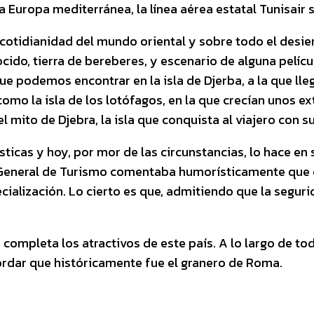
 Europa mediterránea, la línea aérea estatal Tunisair 
 cotidianidad del mundo oriental y sobre todo el desie
do, tierra de bereberes, y escenario de alguna película
ue podemos encontrar en la isla de Djerba, a la que lle
omo la isla de los lotófagos, en la que crecían unos e
el mito de Djebra, la isla que conquista al viajero con s
ísticas y hoy, por mor de las circunstancias, lo hace e
or General de Turismo comentaba humorísticamente que c
cialización. Lo cierto es que, admitiendo que la seguri
ompleta los atractivos de este país. A lo largo de to
cordar que históricamente fue el granero de Roma.