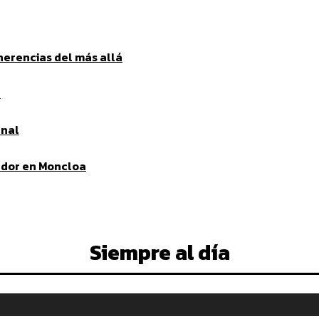
herencias del más allá
e
inal
ador en Moncloa
Siempre al día