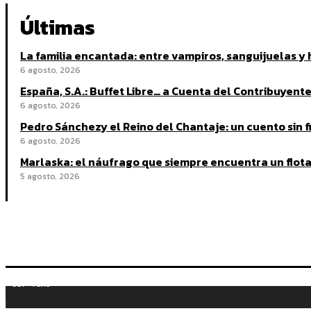
Últimas
La familia encantada: entre vampiros, sanguijuelas y 
6 agosto, 2026
España, S.A.: Buffet Libre… a Cuenta del Contribuyent
6 agosto, 2026
Pedro Sánchezy el Reino del Chantaje: un cuento sin f
6 agosto, 2026
Marlaska: el náufrago que siempre encuentra un flot
5 agosto, 2026
937
Fans