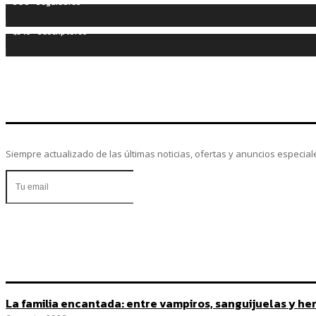
606
Seguidores
1,345
Suscriptores
Siempre actualizado de las últimas noticias, ofertas y anuncios especial
La familia encantada: entre vampiros, sanguijuelas y he