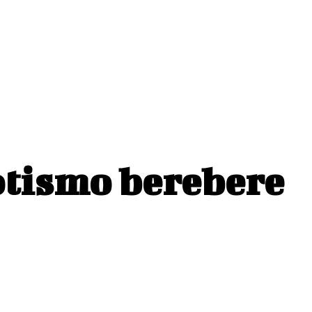
ísos
Revistas
otismo berebere