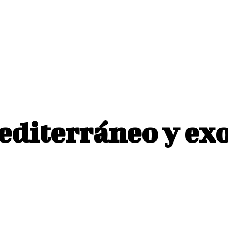
Recetas
Tendencias
Brindis
Vídeos
Para
diterráneo y ex