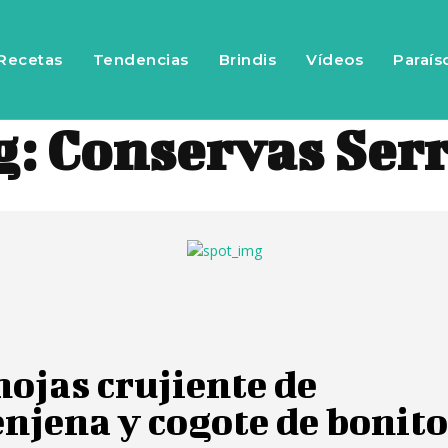
Recetas
Tendencias
Brindis
Vídeos
Paraís
g:
Conservas Serr
ojas crujiente de
njena y cogote de bonit