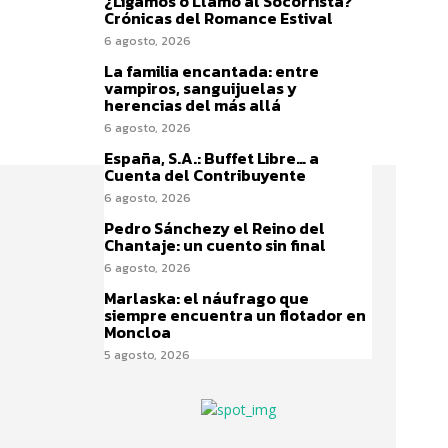
¿Ligamos o Llamo al Socorrista?
Crónicas del Romance Estival
6 agosto, 2026
La familia encantada: entre
vampiros, sanguijuelas y
herencias del más allá
6 agosto, 2026
España, S.A.: Buffet Libre… a
Cuenta del Contribuyente
6 agosto, 2026
Pedro Sánchezy el Reino del
Chantaje: un cuento sin final
6 agosto, 2026
Marlaska: el náufrago que
siempre encuentra un flotador en
Moncloa
5 agosto, 2026