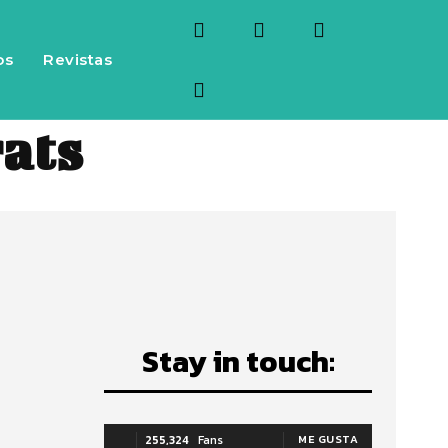
os
Revistas
ats
Stay in touch:
o
255,324
Fans
ME GUSTA