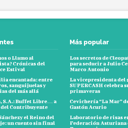
ntes
Más popular
os o Llamo al
Los secretos de Cleopa
ista? Crónicas del
para seducir a Julio Ce
e Estival
Marco Antonio
ilia encantada: entre
La vicepresidenta del
os, sanguijuelas y
SUPERCASH celebra su
as del más allá
primaveras
 S.A.: Buffet Libre… a
Cevichería “La Mar” d
 del Contribuyente
Gastón Acurio
Sánchezy el Reino del
Laboratorio de risas e
e: un cuento sin final
Federación Asturiana