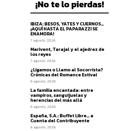
¡No te lo pierdas!
IBIZA: BESOS, YATES Y CUERNOS…
¡AQUÍ HASTA EL PAPARAZZI SE
ENAMORA!
7 agosto, 2026
Marivent, Tarajal y el ajedrez de
los reyes
7 agosto, 2026
¿Ligamos o Llamo al Socorrista?
Crónicas del Romance Estival
6 agosto, 2026
La familia encantada: entre
vampiros, sanguijuelas y
herencias del más allá
6 agosto, 2026
España, S.A.: Buffet Libre… a
Cuenta del Contribuyente
6 agosto, 2026