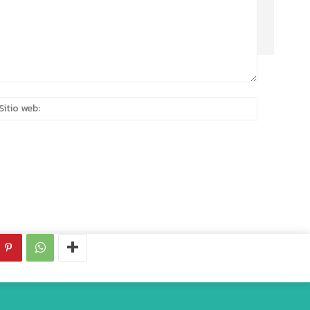
eo
Sitio
rónico:*
web: