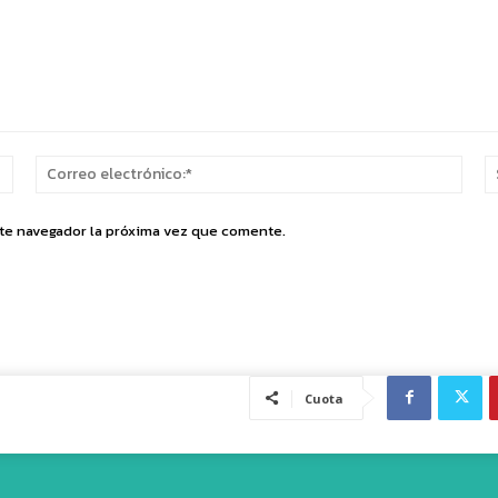
Nombre:*
Corr
elect
ste navegador la próxima vez que comente.
Cuota