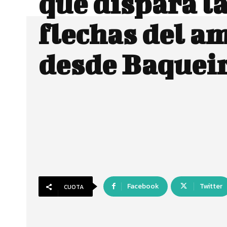
que dispara l
flechas del a
desde Baqueir
Facebook
Twitter
CUOTA