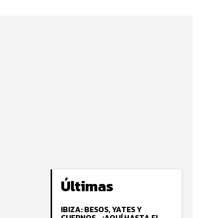
Últimas
IBIZA: BESOS, YATES Y
CUERNOS… ¡AQUÍ HASTA EL