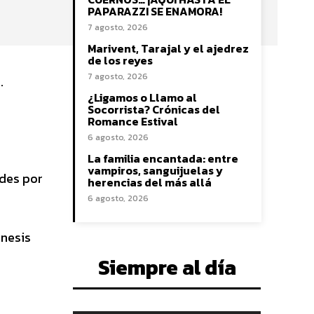
PAPARAZZI SE ENAMORA!
7 agosto, 2026
Marivent, Tarajal y el ajedrez
de los reyes
7 agosto, 2026
.
¿Ligamos o Llamo al
Socorrista? Crónicas del
Romance Estival
6 agosto, 2026
La familia encantada: entre
vampiros, sanguijuelas y
ades por
herencias del más allá
6 agosto, 2026
énesis
Siempre al día
y