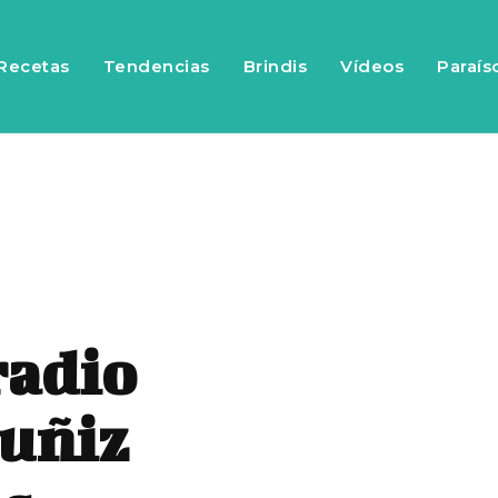
Recetas
Tendencias
Brindis
Vídeos
Paraís
radio
Muñiz