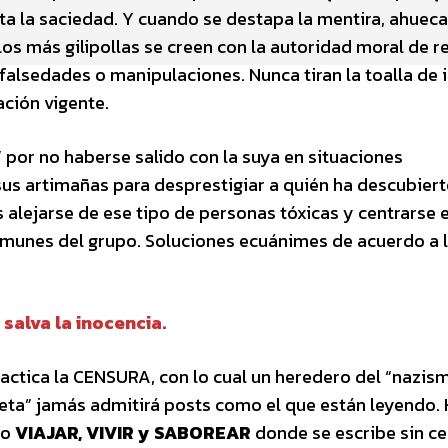
a la saciedad. Y cuando se destapa la mentira, ahuecan
 los más gilipollas se creen con la autoridad moral de re
 falsedades o manipulaciones. Nunca tiran la toalla de
ación vigente.
 por no haberse salido con la suya en situaciones
 sus artimañas para desprestigiar a quién ha descubiert
s alejarse de ese tipo de personas tóxicas y centrarse 
omunes del grupo. Soluciones ecuánimes de acuerdo a l
 salva la inocencia.
practica la CENSURA, con lo cual un heredero del “nazis
reta” jamás admitirá posts como el que están leyendo.
mo
VIAJAR, VIVIR y SABOREAR
donde se escribe sin ce