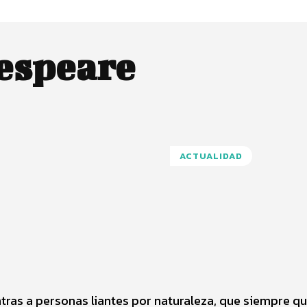
espeare
ACTUALIDAD
Pinterest
WhatsApp
ntras a personas liantes por naturaleza, que siempre q