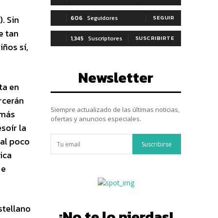
. Sin
606
Seguidores
SEGUIR
e tan
1,345
Suscriptores
SUSCRIBIRTE
iños sí,
Newsletter
ta en
rcerán
Siempre actualizado de las últimas noticias,
 más
ofertas y anuncios especiales.
soír la
 al poco
Suscribirse
ica
 e
astellano
¡No te lo pierdas!