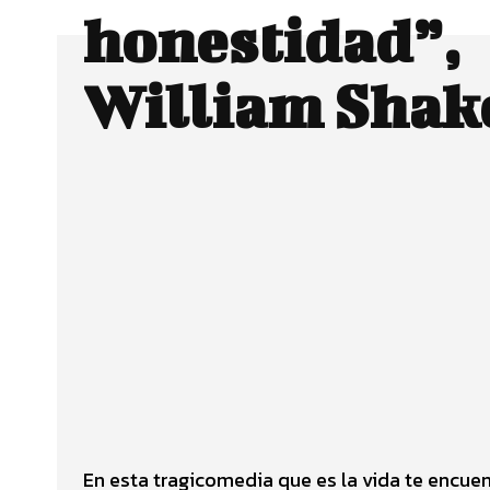
honestidad”,
William Shak
Facebook
Twitter
CUOTA
En esta tragicomedia que es la vida te encue