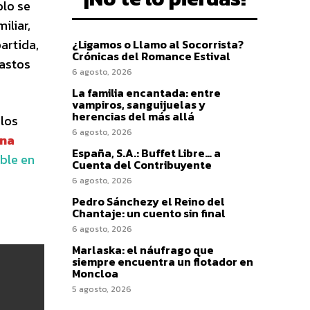
olo se
iliar,
artida,
¿Ligamos o Llamo al Socorrista?
Crónicas del Romance Estival
gastos
6 agosto, 2026
La familia encantada: entre
vampiros, sanguijuelas y
herencias del más allá
 los
6 agosto, 2026
ana
España, S.A.: Buffet Libre… a
ible en
Cuenta del Contribuyente
6 agosto, 2026
Pedro Sánchezy el Reino del
Chantaje: un cuento sin final
6 agosto, 2026
Marlaska: el náufrago que
siempre encuentra un flotador en
Moncloa
5 agosto, 2026