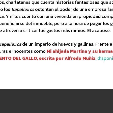
os, charlatanes que cuenta historias fantasiosas que s
do los
trapalleiros
ostentan el poder de una empresa fam
esa. Y ni les cuento con una vivienda en propiedad comp
beneficiarse del inmueble, pero a la hora de pagar los 
 atreven a criticar los gastos más nimios. El acabose.
trapalleiros
de un imperio de huevos y gallinas. Frente a
uras e inocentes como
Mi ahijada Martina y su herm
ENTO DEL GALLO, escrita por Alfredo Muñiz
, dispon