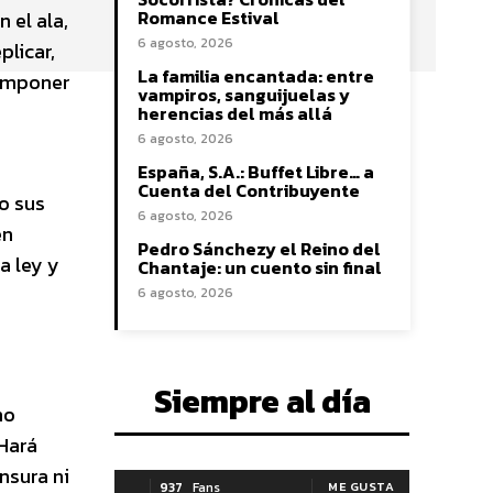
Romance Estival
 el ala,
6 agosto, 2026
plicar,
La familia encantada: entre
 imponer
vampiros, sanguijuelas y
herencias del más allá
6 agosto, 2026
España, S.A.: Buffet Libre… a
Cuenta del Contribuyente
o sus
6 agosto, 2026
en
Pedro Sánchezy el Reino del
a ley y
Chantaje: un cuento sin final
6 agosto, 2026
Siempre al día
mo
 Hará
nsura ni
937
Fans
ME GUSTA