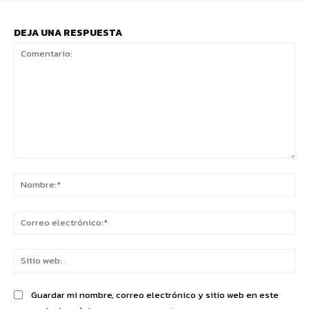
DEJA UNA RESPUESTA
Comentario:
No
Co
ele
Sit
we
Guardar mi nombre, correo electrónico y sitio web en este