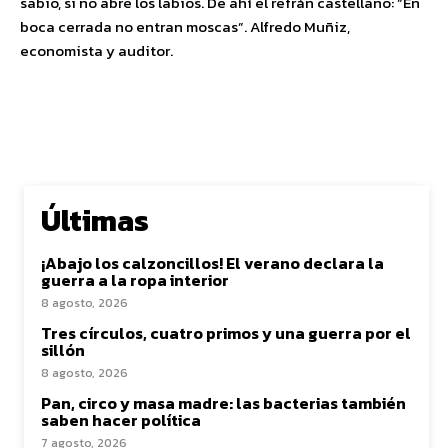
sabio, si no abre los labios. De ahí el refrán castellano: “En
boca cerrada no entran moscas”. Alfredo Muñiz,
economista y auditor.
Últimas
¡Abajo los calzoncillos! El verano declara la
guerra a la ropa interior
8 agosto, 2026
Tres círculos, cuatro primos y una guerra por el
sillón
8 agosto, 2026
Pan, circo y masa madre: las bacterias también
saben hacer política
7 agosto, 2026