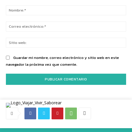
Comentario:
No
Co
ele
Sit
we
Guardar mi nombre, correo electrónico y sitio web en este
navegador la próxima vez que comente.