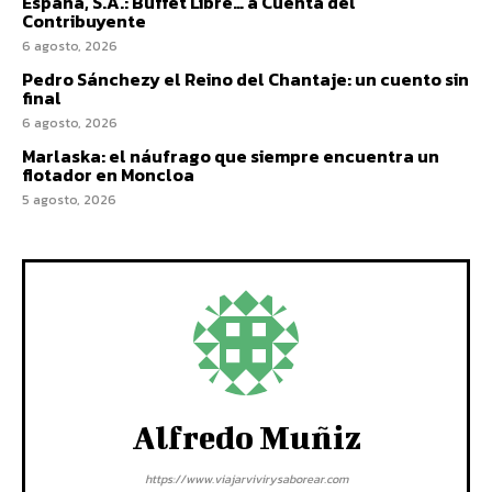
España, S.A.: Buffet Libre… a Cuenta del
Contribuyente
6 agosto, 2026
Pedro Sánchezy el Reino del Chantaje: un cuento sin
final
6 agosto, 2026
Marlaska: el náufrago que siempre encuentra un
flotador en Moncloa
5 agosto, 2026
Alfredo Muñiz
https://www.viajarvivirysaborear.com