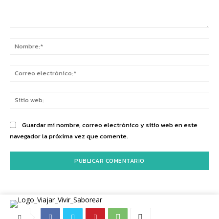
Comentario:
No
Co
ele
Sit
we
Guardar mi nombre, correo electrónico y sitio web en este
navegador la próxima vez que comente.