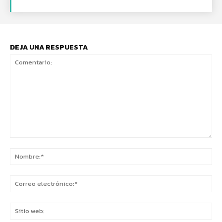
DEJA UNA RESPUESTA
Comentario:
No
Co
ele
Sit
we