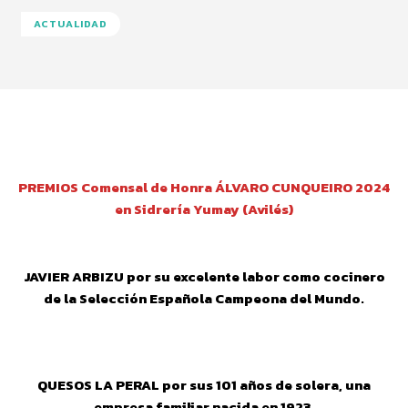
ACTUALIDAD
Facebook
Twitter
Pinterest
Wha
PREMIOS Comensal de Honra ÁLVARO CUNQUEIRO 2024
en Sidrería Yumay (Avilés)
JAVIER ARBIZU por su excelente labor como cocinero
de la Selección Española Campeona del Mundo.
QUESOS LA PERAL por sus 101 años de solera, una
empresa familiar nacida en 1923.