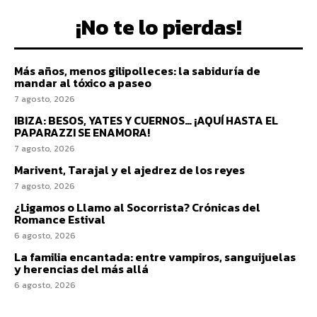
¡No te lo pierdas!
Más años, menos gilipolleces: la sabiduría de
mandar al tóxico a paseo
7 agosto, 2026
IBIZA: BESOS, YATES Y CUERNOS… ¡AQUÍ HASTA EL
PAPARAZZI SE ENAMORA!
7 agosto, 2026
Marivent, Tarajal y el ajedrez de los reyes
7 agosto, 2026
¿Ligamos o Llamo al Socorrista? Crónicas del
Romance Estival
6 agosto, 2026
La familia encantada: entre vampiros, sanguijuelas
y herencias del más allá
6 agosto, 2026