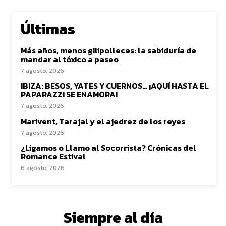
Últimas
Más años, menos gilipolleces: la sabiduría de
mandar al tóxico a paseo
7 agosto, 2026
IBIZA: BESOS, YATES Y CUERNOS… ¡AQUÍ HASTA EL
PAPARAZZI SE ENAMORA!
7 agosto, 2026
Marivent, Tarajal y el ajedrez de los reyes
7 agosto, 2026
¿Ligamos o Llamo al Socorrista? Crónicas del
Romance Estival
6 agosto, 2026
Siempre al día