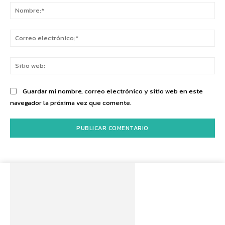
No
Co
ele
Sit
we
Guardar mi nombre, correo electrónico y sitio web en este
navegador la próxima vez que comente.