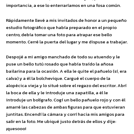
importancia, a ese lo enterraríamos en una fosa común.
Rápidamente llevé a mis invitados de honor a un pequeño
estudio fotográfico que había preparado en el propio
centro, debía tomar una foto para atrapar ese bello
momento. Cerré la puerta del lugar y me dispuse a trabajar.
Despojé a mi amigo manchado de todo su atuendo y le
puse un bello tutú rosado que había traído la añosa
bailarina para la ocasión. A ella le quite el pañuelo (sí, era
calva) y a él la bolchevique. Cargué el cuerpo de la
alopécica vieja y lo situé sobre el regazo del escritor. Abrí
la boca de ella y le introduje una zapatilla, a él le
introduje un bolígrafo. Cogí un bello pañuelo rojo y con él
amarré las cabezas de ambas figuras para que estuvieran
juntitas. Encendí la cámara y corrí hacia mis amigos para
salir en la foto. Me ubiqué justo detrás de ellos y dije:
¡quesooo!