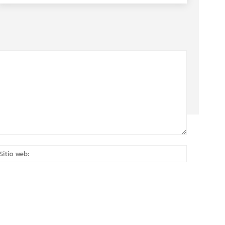
eo
Sitio
rónico:*
web: