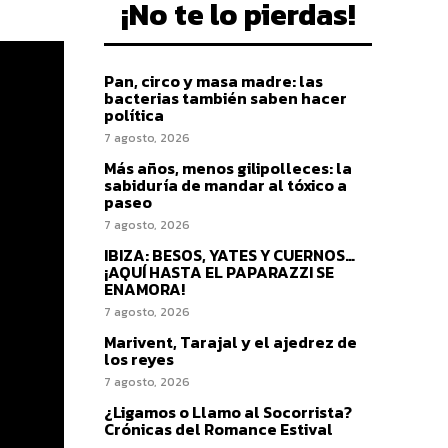
¡No te lo pierdas!
Pan, circo y masa madre: las
bacterias también saben hacer
política
7 agosto, 2026
Más años, menos gilipolleces: la
sabiduría de mandar al tóxico a
paseo
7 agosto, 2026
IBIZA: BESOS, YATES Y CUERNOS…
¡AQUÍ HASTA EL PAPARAZZI SE
ENAMORA!
7 agosto, 2026
Marivent, Tarajal y el ajedrez de
los reyes
7 agosto, 2026
¿Ligamos o Llamo al Socorrista?
Crónicas del Romance Estival