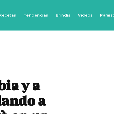
Recetas
Tendencias
Brindis
Vídeos
Paraís
ia y a
dando a