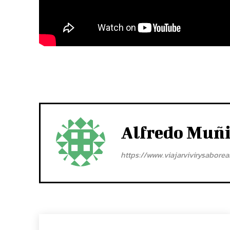
Alfredo Muñ
https://www.viajarvivirysabore