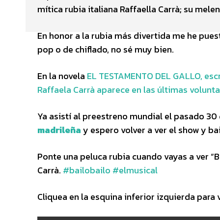
mítica rubia italiana Raffaella Carrà; su mel
En honor a la rubia más divertida me he puest
pop o de chiflado, no sé muy bien.
En la novela
EL TESTAMENTO DEL GALLO, escrit
Raffaela Carrà aparece en las últimas volunt
Ya asistí al preestreno mundial el pasado 30
madrileña
y espero volver a ver el show y bai
Ponte una peluca rubia cuando vayas a ver “Ba
Carrà.
#bailobailo
#elmusical
Cliquea en la esquina inferior izquierda para v