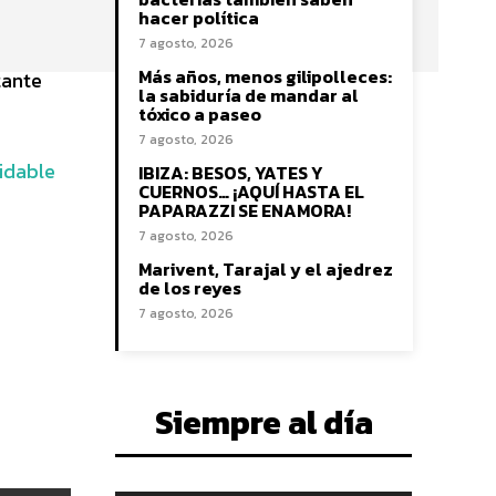
hacer política
7 agosto, 2026
Más años, menos gilipolleces:
tante
la sabiduría de mandar al
tóxico a paseo
7 agosto, 2026
idable
IBIZA: BESOS, YATES Y
CUERNOS… ¡AQUÍ HASTA EL
PAPARAZZI SE ENAMORA!
7 agosto, 2026
Marivent, Tarajal y el ajedrez
de los reyes
7 agosto, 2026
Siempre al día