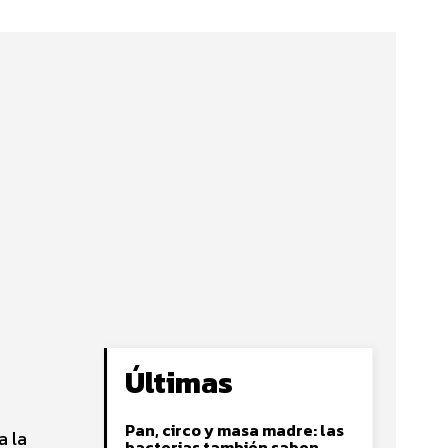
Últimas
Pan, circo y masa madre: las
a la
bacterias también saben