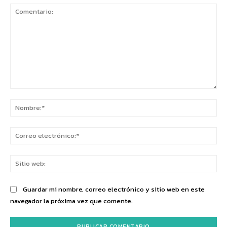
Comentario:
No
Co
ele
Sit
we
Guardar mi nombre, correo electrónico y sitio web en este
navegador la próxima vez que comente.