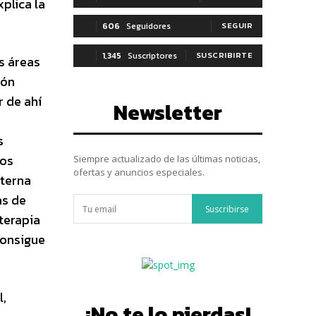
xplica la
606
Seguidores
SEGUIR
1,345
Suscriptores
SUSCRIBIRTE
s áreas
ión
r de ahí
Newsletter
s
vos
Siempre actualizado de las últimas noticias,
ofertas y anuncios especiales.
nterna
as de
Suscribirse
terapia
consigue
l,
¡No te lo pierdas!