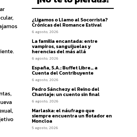
ar
cular,
¿Ligamos o Llamo al Socorrista?
Crónicas del Romance Estival
bajamos
6 agosto, 2026
La familia encantada: entre
vampiros, sanguijuelas y
iente.
herencias del más allá
6 agosto, 2026
España, S.A.: Buffet Libre… a
Cuenta del Contribuyente
6 agosto, 2026
Pedro Sánchezy el Reino del
ntas,
Chantaje: un cuento sin final
nueva
6 agosto, 2026
exual,
Marlaska: el náufrago que
siempre encuentra un flotador en
jetivo
Moncloa
5 agosto, 2026