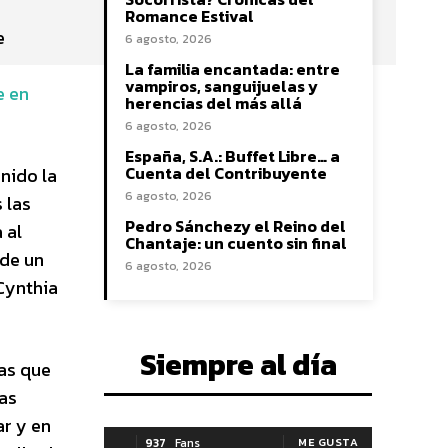
Romance Estival
e
6 agosto, 2026
La familia encantada: entre
vampiros, sanguijuelas y
e en
herencias del más allá
6 agosto, 2026
España, S.A.: Buffet Libre… a
Cuenta del Contribuyente
inido la
6 agosto, 2026
 las
Pedro Sánchezy el Reino del
 al
Chantaje: un cuento sin final
 de un
6 agosto, 2026
 Cynthia
Siempre al día
las que
sas
ar y en
937
Fans
ME GUSTA