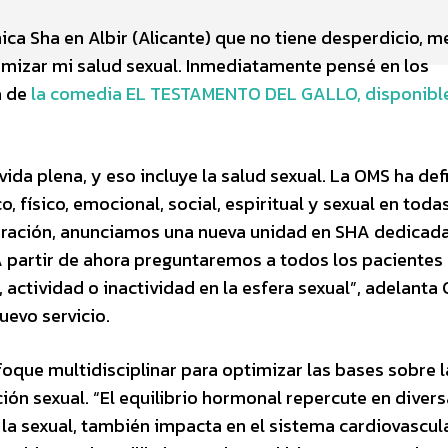
nica Sha en Albir (Alicante) que no tiene desperdicio, m
imizar mi salud sexual. Inmediatamente pensé en los
a de
la comedia EL TESTAMENTO DEL GALLO, disponibl
ida plena, y eso incluye la salud sexual. La OMS ha def
 físico, emocional, social, espiritual y sexual en todas
piración, anunciamos una nueva unidad en SHA dedicada
“A partir de ahora preguntaremos a todos los pacientes
actividad o inactividad en la esfera sexual”, adelanta
uevo servicio.
foque multidisciplinar para optimizar las bases sobre 
ción sexual. “El equilibrio hormonal repercute en diver
 la sexual, también impacta en el sistema cardiovascul