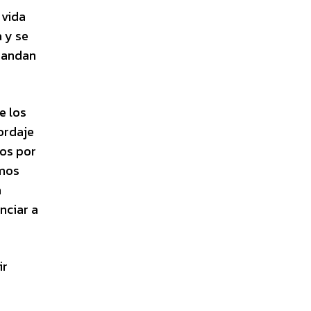
 vida
a y se
emandan
e los
ordaje
mos por
emos
n
nciar a
ir