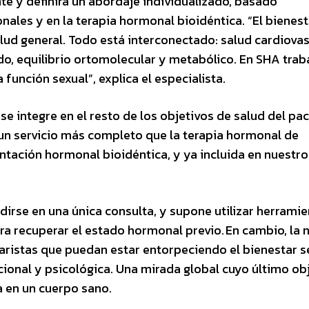
te y definirá un abordaje individualizado, basado
les y en la terapia hormonal bioidéntica. “El bienest
lud general. Todo está interconectado: salud cardiovas
do, equilibrio ortomolecular y metabólico. En SHA tra
a función sexual”, explica el especialista.
se integre en el resto de los objetivos de salud del pac
 un servicio más completo que la terapia hormonal de
ación hormonal bioidéntica, y ya incluida en nuestro
irse en una única consulta, y supone utilizar herramie
ra recuperar el estado hormonal previo. En cambio, la 
 aristas que puedan estar entorpeciendo el bienestar s
cional y psicológica. Una mirada global cuyo último ob
ia en un cuerpo sano.