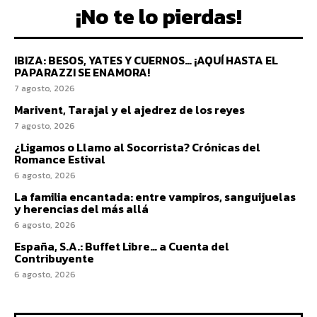
¡No te lo pierdas!
IBIZA: BESOS, YATES Y CUERNOS… ¡AQUÍ HASTA EL
PAPARAZZI SE ENAMORA!
7 agosto, 2026
Marivent, Tarajal y el ajedrez de los reyes
7 agosto, 2026
¿Ligamos o Llamo al Socorrista? Crónicas del
Romance Estival
6 agosto, 2026
La familia encantada: entre vampiros, sanguijuelas
y herencias del más allá
6 agosto, 2026
España, S.A.: Buffet Libre… a Cuenta del
Contribuyente
6 agosto, 2026