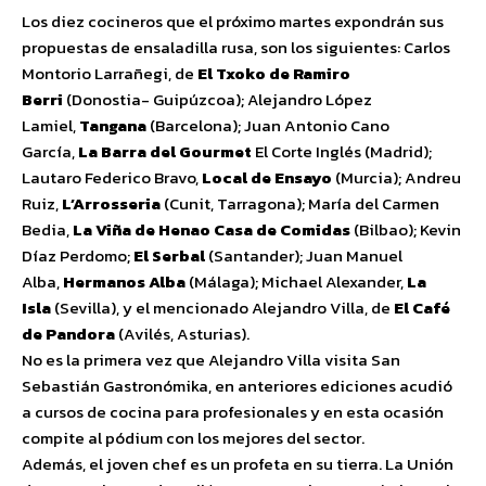
Los diez cocineros que el próximo martes expondrán sus
propuestas de ensaladilla rusa, son los siguientes: Carlos
Montorio Larrañegi, de
El Txoko de Ramiro
Berri
(Donostia- Guipúzcoa); Alejandro López
Lamiel,
Tangana
(Barcelona); Juan Antonio Cano
García,
La Barra del Gourme
t
El Corte Inglés (Madrid);
Lautaro Federico Bravo,
Local de Ensayo
(Murcia); Andreu
Ruiz,
L’Arrosseria
(Cunit, Tarragona); María del Carmen
Bedia,
La Viña de Henao Casa de Comidas
(Bilbao); Kevin
Díaz Perdomo;
El Serbal
(Santander); Juan Manuel
Alba,
Hermanos Alba
(Málaga); Michael Alexander,
La
Isla
(Sevilla), y el mencionado Alejandro Villa, de
El Café
de Pandora
(Avilés, Asturias).
No es la primera vez que Alejandro Villa visita San
Sebastián Gastronómika, en anteriores ediciones acudió
a cursos de cocina para profesionales y en esta ocasión
compite al pódium con los mejores del sector.
Además, el joven chef es un profeta en su tierra. La Unión