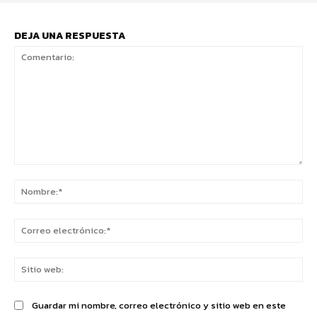
DEJA UNA RESPUESTA
Comentario:
No
Co
ele
Sit
we
Guardar mi nombre, correo electrónico y sitio web en este