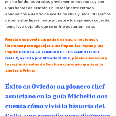
mismo fondo, las patatas, previamente troceadas y con
unas hebras de azafrán. En un recipiente cerrado,
añadiremos ¼ de litro de aceite de oliva y unos 100 gramos
de pimentón ligeramente picante y lo dejaremos cocer de
forma leve, dejando que se enfríe posteriormente.
Regala una novela cargada de risas, emociones e
ilusiones para agasajar a los Pepes, las Pepas y los
Papás:
REGALA LA COMEDIA EL TESTAMENTO DEL
GALLO, escrita por Alfredo Muñiz
,
pídela a Amazon y
la recibirás antes de San José con envío gratis si te
anotas a Prime.
Éxito en Oviedo: un pionero chef
asturiano en la guía Michelin nos
cuenta cómo vivió la historia del
Gallo, una comedia para disfrutar