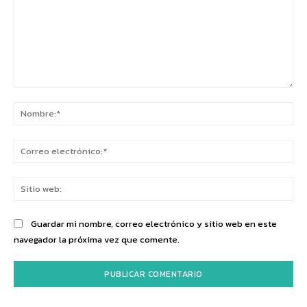
Comentario:
No
Co
ele
Sit
we
Guardar mi nombre, correo electrónico y sitio web en este
navegador la próxima vez que comente.