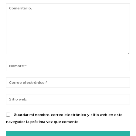
Comentario:
No
Co
ele
Sit
we
Guardar mi nombre, correo electrónico y sitio web en este
navegador la próxima vez que comente.