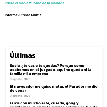
lidere el más estúpido de la manada.
Informa Alfredo Muñiz.
Últimas
Socio, ¿te vas o te quedas? Porque como
acabemos en el juzgado, aquí no queda ni la
familia ni la empresa
9 agosto, 2026
El navegador me quiso matar, el Parador me dio
de cenar
9 agosto, 2026
Frikis con mucho arte, cuerda, gong y