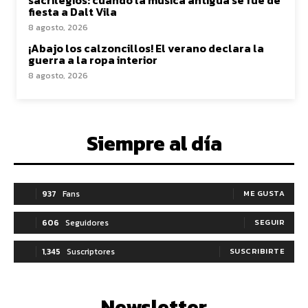
sacrilegios: cuando la música antigua se fue de
fiesta a Dalt Vila
8 agosto, 2026
¡Abajo los calzoncillos! El verano declara la
guerra a la ropa interior
8 agosto, 2026
Siempre al día
937
Fans
ME GUSTA
606
Seguidores
SEGUIR
1,345
Suscriptores
SUSCRIBIRTE
Newsletter