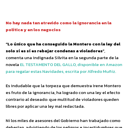
Facebook
Twitter
Pinterest
Wha
No hay nada tan atrevido como la ignorancia en la
política y en los negocios
“Lo único que ha conseguido la Montero con la ley del
solo sí es sí es rebajar condenas a violadores”
,
comenta una indignada Silvita en la segunda parte de la
novela
EL TESTAMENTO DEL GALLO, disponible en Amazon
para regalar estas Navidades, escrita por Alfredo Muñiz.
Es indudable que la torpeza que demuestra Irene Montero
es fruto de la ignorancia, ha logrado con una ley el efecto
contrario al deseado: que multitud de violadores queden
libres por aplicar una ley mal redactada.
Ni los miles de asesores del Gobierno han trabajado como
deberían, advirtiendo de los peligros e incertidumbres que