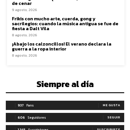
de cenar
9 agosto, 2026
Frikis con mucho arte, cuerda, gong y
sacrilegios: cuando la música antigua se fue de
fiesta a Dalt Vila
8 agosto, 2026
¡Abajo los calzoncillos! El verano declara la
guerra a la ropa interior
8 agosto, 2026
Siempre al día
937
Fans
ME GUSTA
606
Seguidores
SEGUIR
1,345
Suscriptores
SUSCRIBIRTE