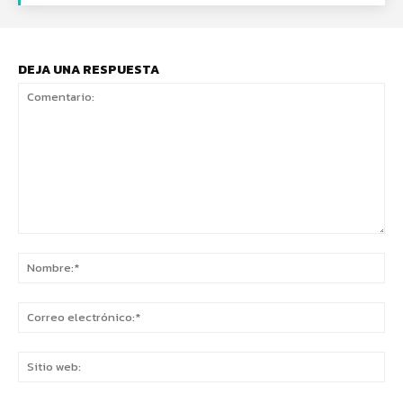
DEJA UNA RESPUESTA
Comentario:
No
Co
ele
Sit
we