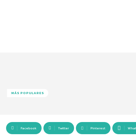
MÁS POPULARES
Facebook
Twitter
Pinterest
Wha