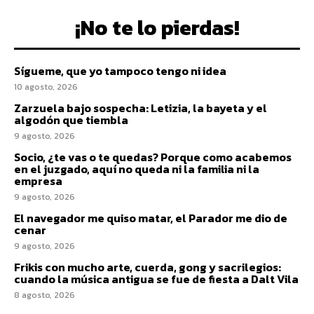
¡No te lo pierdas!
Sígueme, que yo tampoco tengo ni idea
10 agosto, 2026
Zarzuela bajo sospecha: Letizia, la bayeta y el
algodón que tiembla
9 agosto, 2026
Socio, ¿te vas o te quedas? Porque como acabemos
en el juzgado, aquí no queda ni la familia ni la
empresa
9 agosto, 2026
El navegador me quiso matar, el Parador me dio de
cenar
9 agosto, 2026
Frikis con mucho arte, cuerda, gong y sacrilegios:
cuando la música antigua se fue de fiesta a Dalt Vila
8 agosto, 2026