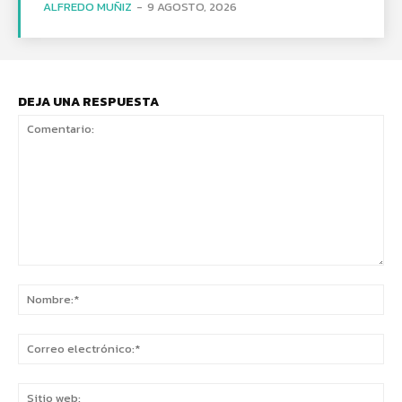
ALFREDO MUÑIZ
-
9 AGOSTO, 2026
DEJA UNA RESPUESTA
Comentario:
No
Co
ele
Sit