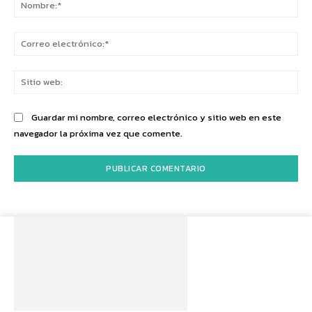
No
Co
ele
Sit
we
Guardar mi nombre, correo electrónico y sitio web en este
navegador la próxima vez que comente.