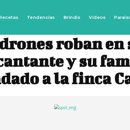
Recetas
Tendencias
Brindis
Vídeos
Paraís
drones roban en 
cantante y su fam
adado a la finca C