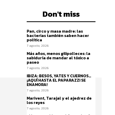
Don't miss
Pan, circo y masa madre: las
bacterias también saben hacer
política
7 agosto, 2026
Más años, menos gilipolleces: la
sabiduría de mandar al tóxico a
paseo
7 agosto, 2026
IBIZA: BESOS, YATES Y CUERNOS…
¡AQUÍ HASTA EL PAPARAZZI SE
ENAMORA!
7 agosto, 2026
Marivent, Tarajal y el ajedrez de
los reyes
7 agosto, 2026