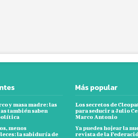
ntes
Más popular
rco y masa madre: las
Los secretos de Cleopa
ias también saben
para seducir a Julio Ce
olítica
Marco Antonio
os, menos
Ya puedes hojear la nu
leces: la sabiduría de
revista de la Federaci