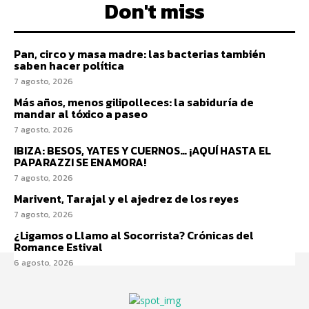
Don't miss
Pan, circo y masa madre: las bacterias también
saben hacer política
7 agosto, 2026
Más años, menos gilipolleces: la sabiduría de
mandar al tóxico a paseo
7 agosto, 2026
IBIZA: BESOS, YATES Y CUERNOS… ¡AQUÍ HASTA EL
PAPARAZZI SE ENAMORA!
7 agosto, 2026
Marivent, Tarajal y el ajedrez de los reyes
7 agosto, 2026
¿Ligamos o Llamo al Socorrista? Crónicas del
Romance Estival
6 agosto, 2026