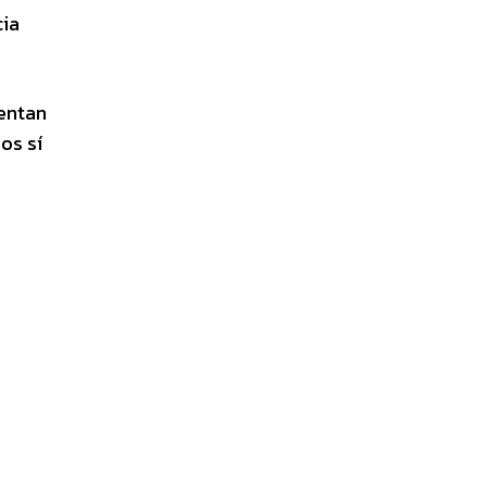
cia
tentan
os sí