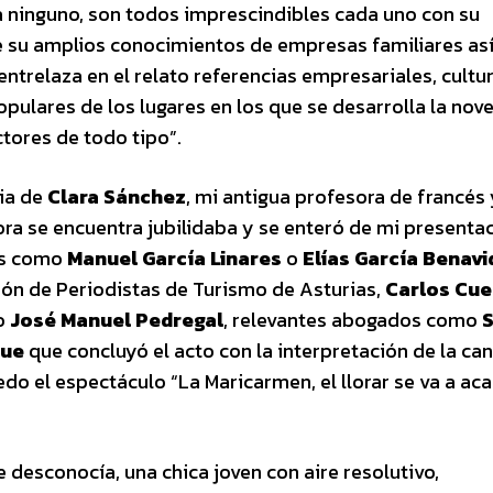
a ninguno, son todos imprescindibles cada uno con su
de su amplios conocimientos de empresas familiares a
entrelaza en el relato referencias empresariales, cultur
ulares de los lugares en los que se desarrolla la novel
tores de todo tipo”.
cia de
Clara Sánchez
, mi antigua profesora de francés 
hora se encuentra jubilidaba y se enteró de mi presenta
dos como
Manuel García Linares
o
Elías García Benav
ción de Periodistas de Turismo de Asturias,
Carlos Cue
o
José Manuel Pedregal
, relevantes abogados como
S
gue
que concluyó el acto con la interpretación de la ca
do el espectáculo “La Maricarmen, el llorar se va a aca
 desconocía, una chica joven con aire resolutivo,