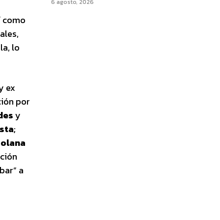
6 agosto, 2026
sí como
ales,
a, lo
y ex
ción por
ides
y
sta
;
olana
nción
bar” a