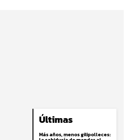
Últimas
Más años, menos gilipolleces:
la sabiduría de mandar al