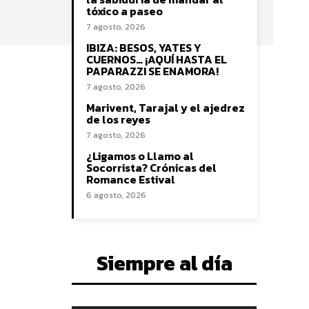
tóxico a paseo
7 agosto, 2026
IBIZA: BESOS, YATES Y
CUERNOS… ¡AQUÍ HASTA EL
PAPARAZZI SE ENAMORA!
7 agosto, 2026
Marivent, Tarajal y el ajedrez
de los reyes
7 agosto, 2026
¿Ligamos o Llamo al
Socorrista? Crónicas del
Romance Estival
6 agosto, 2026
Siempre al día