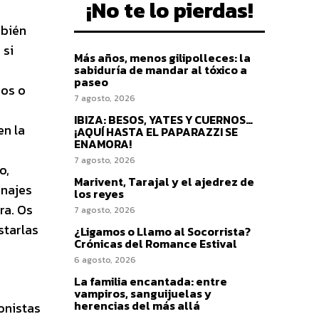
¡No te lo pierdas!
bién
 si
Más años, menos gilipolleces: la
sabiduría de mandar al tóxico a
paseo
nos o
7 agosto, 2026
IBIZA: BESOS, YATES Y CUERNOS…
en la
¡AQUÍ HASTA EL PAPARAZZI SE
ENAMORA!
7 agosto, 2026
o,
Marivent, Tarajal y el ajedrez de
onajes
los reyes
ra. Os
7 agosto, 2026
starlas
¿Ligamos o Llamo al Socorrista?
Crónicas del Romance Estival
6 agosto, 2026
La familia encantada: entre
vampiros, sanguijuelas y
herencias del más allá
gonistas