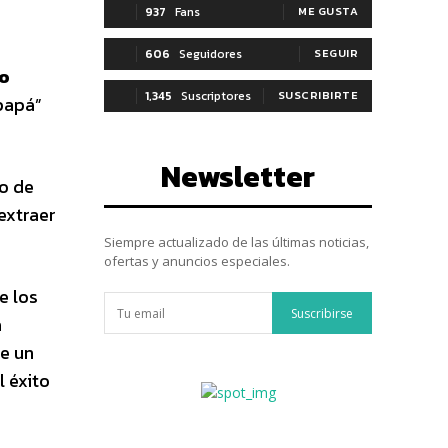
937
Fans
ME GUSTA
606
Seguidores
SEGUIR
io
1,345
Suscriptores
SUSCRIBIRTE
 papá”
Newsletter
ro de
extraer
Siempre actualizado de las últimas noticias,
ofertas y anuncios especiales.
e los
Suscribirse
a
de un
l éxito