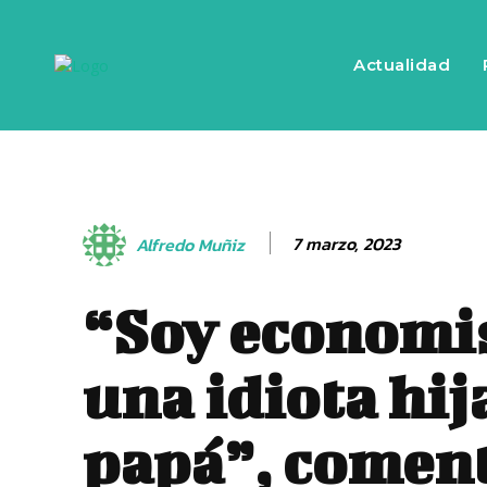
Actualidad
7 marzo, 2023
Alfredo Muñiz
“Soy economis
una idiota hij
papá”, comen