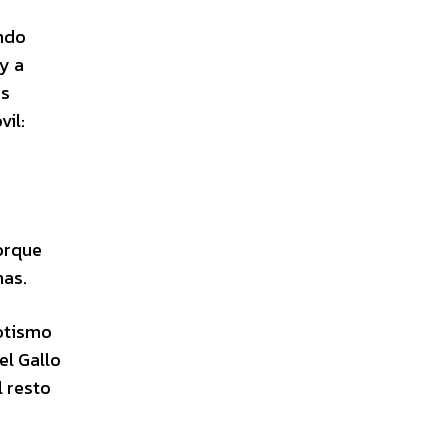
endo
y a
us
vil:
porque
nas.
rotismo
el Gallo
l resto