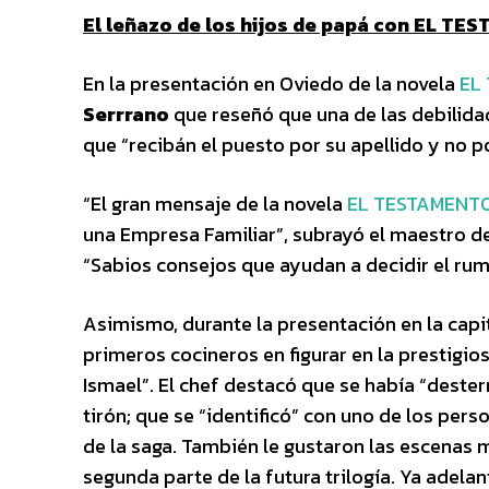
El leñazo de los hijos de papá con EL T
En la presentación en Oviedo de la novela
EL
Serrrano
que reseñó que una de las debilida
que “recibán el puesto por su apellido y no p
“El gran mensaje de la novela
EL TESTAMENT
una Empresa Familiar”, subrayó el maestro de
“Sabios consejos que ayudan a decidir el ru
Asimismo, durante la presentación en la capi
primeros cocineros en figurar en la prestigio
Ismael”. El chef destacó que se había “desterni
tirón; que se “identificó” con uno de los pers
de la saga. También le gustaron las escenas 
segunda parte de la futura trilogía. Ya adel