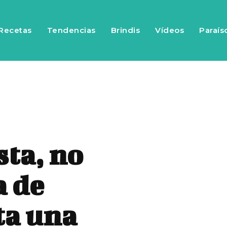
Recetas
Tendencias
Brindis
Vídeos
Paraís
ta, no
a de
ta una