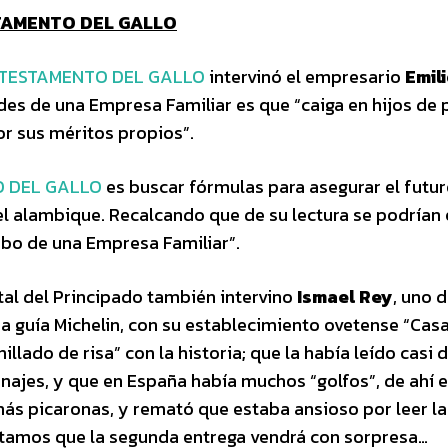
ESTAMENTO DEL GALLO
 TESTAMENTO DEL GALLO
intervinó el empresario
Emil
des de una Empresa Familiar es que “caiga en hijos de
or sus méritos propios”.
O DEL GALLO
es buscar fórmulas para asegurar el futu
l alambique. Recalcando que de su lectura se podrían 
mbo de una Empresa Familiar”.
tal del Principado también intervino
Ismael Rey
, uno d
sa guía Michelin, con su establecimiento ovetense “Cas
llado de risa” con la historia; que la había leído casi 
onajes, y que en España había muchos “golfos”, de ahí e
más picaronas, y remató que estaba ansioso por leer la
antamos que la segunda entrega vendrá con sorpresa…