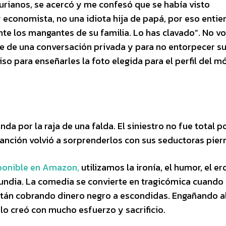
urianos, se acercó y me confesó que se había visto
y economista, no una idiota hija de papá, por eso enti
te los mangantes de su familia. Lo has clavado”. No vo
rse de una conversación privada y para no entorpecer s
o para enseñarles la foto elegida para el perfil del mó
da por la raja de una falda. El siniestro no fue total 
 canción volvió a sorprenderlos con sus seductoras pier
onible en Amazon,
utilizamos la ironía, el humor, el e
njundia. La comedia se convierte en tragicómica cuando 
están cobrando dinero negro a escondidas. Engañando a
o creó con mucho esfuerzo y sacrificio.