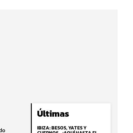
Últimas
IBIZA: BESOS, YATES Y
ado
CUERNOS… ¡AQUÍ HASTA EL