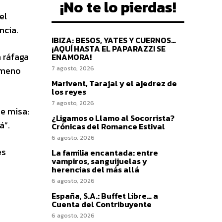
¡No te lo pierdas!
el
ncia.
IBIZA: BESOS, YATES Y CUERNOS…
¡AQUÍ HASTA EL PAPARAZZI SE
 ráfaga
ENAMORA!
nómeno
7 agosto, 2026
Marivent, Tarajal y el ajedrez de
los reyes
7 agosto, 2026
de misa:
¿Ligamos o Llamo al Socorrista?
á”.
Crónicas del Romance Estival
6 agosto, 2026
es
La familia encantada: entre
vampiros, sanguijuelas y
herencias del más allá
6 agosto, 2026
España, S.A.: Buffet Libre… a
Cuenta del Contribuyente
6 agosto, 2026