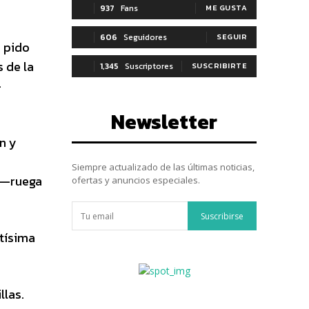
937
Fans
ME GUSTA
606
Seguidores
SEGUIR
e pido
 de la
1,345
Suscriptores
SUSCRIBIRTE
—
Newsletter
n y
Siempre actualizado de las últimas noticias,
n —ruega
ofertas y anuncios especiales.
Suscribirse
ntísima
llas.