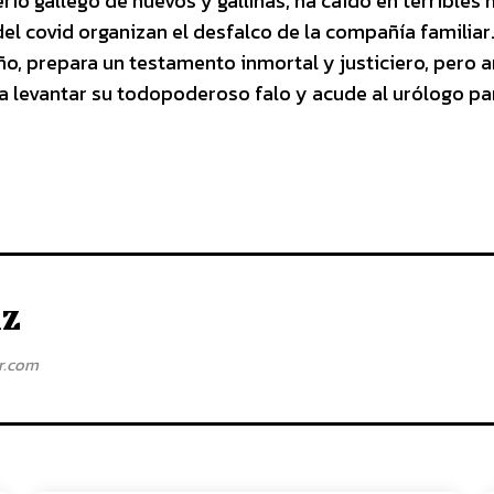
rio gallego de huevos y gallinas, ha caído en terribles
el covid organizan el desfalco de la compañía familiar
ño, prepara un testamento inmortal y justiciero, pero a
 a levantar su todopoderoso falo y acude al urólogo pa
iz
ar.com