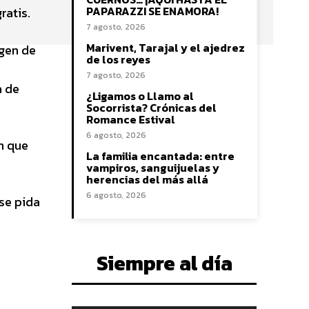
PAPARAZZI SE ENAMORA!
ratis.
7 agosto, 2026
Marivent, Tarajal y el ajedrez
agen de
de los reyes
7 agosto, 2026
a de
¿Ligamos o Llamo al
Socorrista? Crónicas del
Romance Estival
6 agosto, 2026
n que
La familia encantada: entre
vampiros, sanguijuelas y
herencias del más allá
6 agosto, 2026
se pida
Siempre al día