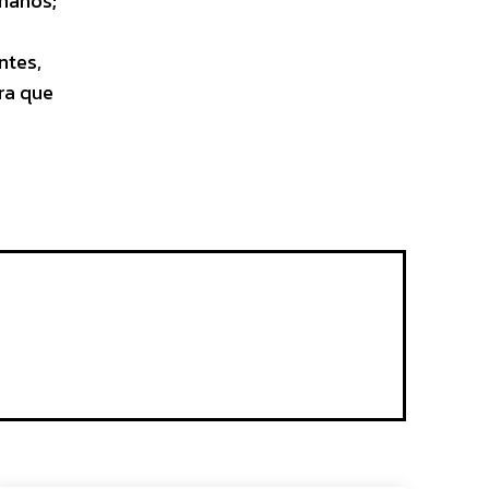
 manos;
.
ntes,
ra que