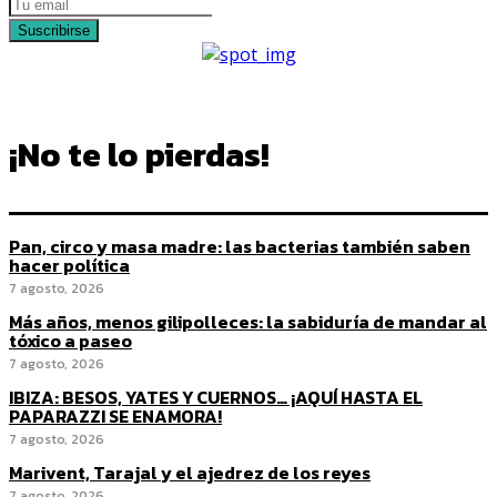
Suscribirse
¡No te lo pierdas!
Pan, circo y masa madre: las bacterias también saben
hacer política
7 agosto, 2026
Más años, menos gilipolleces: la sabiduría de mandar al
tóxico a paseo
7 agosto, 2026
IBIZA: BESOS, YATES Y CUERNOS… ¡AQUÍ HASTA EL
PAPARAZZI SE ENAMORA!
7 agosto, 2026
Marivent, Tarajal y el ajedrez de los reyes
7 agosto, 2026