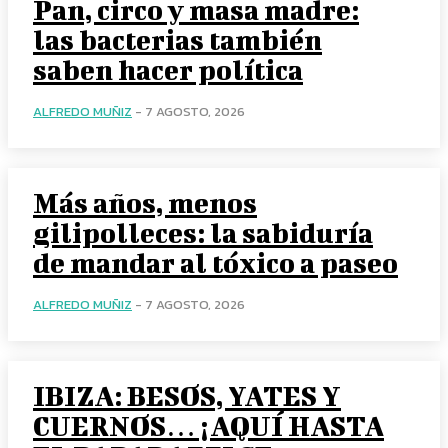
Pan, circo y masa madre:
las bacterias también
saben hacer política
ALFREDO MUÑIZ
-
7 AGOSTO, 2026
Más años, menos
gilipolleces: la sabiduría
de mandar al tóxico a paseo
ALFREDO MUÑIZ
-
7 AGOSTO, 2026
IBIZA: BESOS, YATES Y
CUERNOS… ¡AQUÍ HASTA