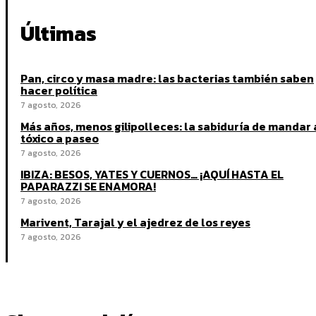
Últimas
Pan, circo y masa madre: las bacterias también saben
hacer política
7 agosto, 2026
Más años, menos gilipolleces: la sabiduría de mandar 
tóxico a paseo
7 agosto, 2026
IBIZA: BESOS, YATES Y CUERNOS… ¡AQUÍ HASTA EL
PAPARAZZI SE ENAMORA!
7 agosto, 2026
Marivent, Tarajal y el ajedrez de los reyes
7 agosto, 2026