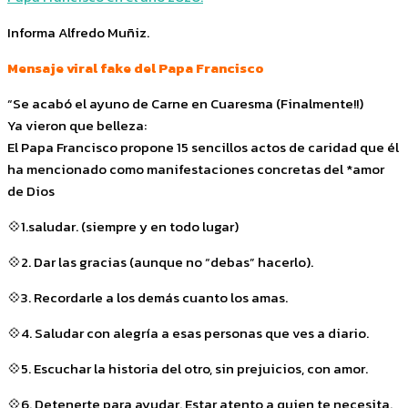
Informa Alfredo Muñiz.
Mensaje viral fake del Papa Francisco
“Se acabó el ayuno de Carne en Cuaresma (Finalmente!!)
Ya vieron que belleza:
El Papa Francisco propone 15 sencillos actos de caridad que él
ha mencionado como manifestaciones concretas del *amor
de Dios
💠1.saludar. (siempre y en todo lugar)
💠2. Dar las gracias (aunque no “debas” hacerlo).
💠3. Recordarle a los demás cuanto los amas.
💠4. Saludar con alegría a esas personas que ves a diario.
💠5. Escuchar la historia del otro, sin prejuicios, con amor.
💠6. Detenerte para ayudar. Estar atento a quien te necesita.