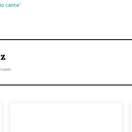
io canta”
iz
ar.com