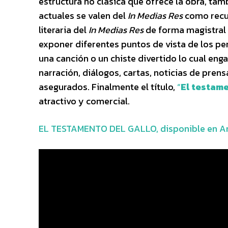
estructura no clásica que ofrece la obra, ta
actuales se valen del
In Medias Res
como recur
literaria del
In Medias Res
de forma magistral 
exponer diferentes puntos de vista de los per
una canción o un chiste divertido lo cual engan
narración, diálogos, cartas, noticias de pren
asegurados. Finalmente el título,
“
El testam
atractivo y comercial.
EL TESTAMENTO DEL GALLO, disponible en 