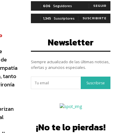
606
Seguidores
SEGUIR
1,345
Suscriptores
SUSCRIBIRTE
o
Newsletter
e
 de
Siempre actualizado de las últimas noticias,
 empatía
ofertas y anuncios especiales.
, tanto
Suscribirse
 ironía
erizan
al
¡No te lo pierdas!