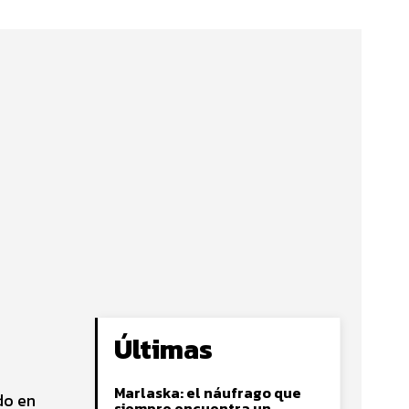
Últimas
Marlaska: el náufrago que
do en
siempre encuentra un