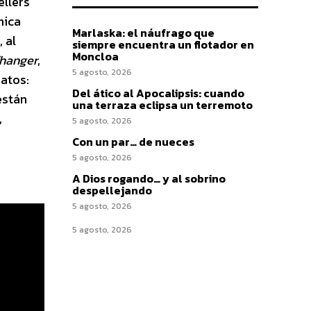
ellers
nica
Marlaska: el náufrago que
 al
siempre encuentra un flotador en
Moncloa
fhanger
,
5 agosto, 2026
matos:
Del ático al Apocalipsis: cuando
están
una terraza eclipsa un terremoto
,
5 agosto, 2026
Con un par… de nueces
5 agosto, 2026
A Dios rogando… y al sobrino
despellejando
5 agosto, 2026
5 agosto, 2026