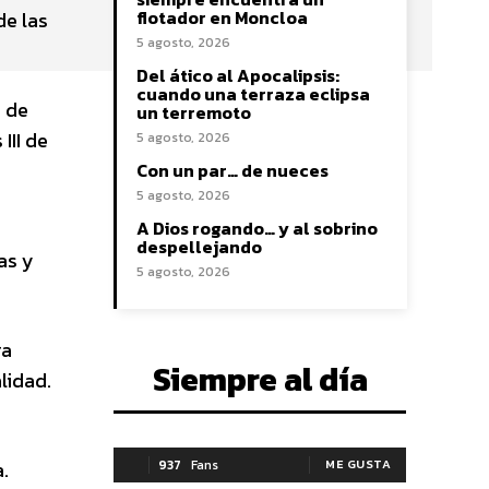
flotador en Moncloa
de las
5 agosto, 2026
Del ático al Apocalipsis:
cuando una terraza eclipsa
s de
un terremoto
III de
5 agosto, 2026
Con un par… de nueces
5 agosto, 2026
A Dios rogando… y al sobrino
despellejando
as y
5 agosto, 2026
ra
Siempre al día
lidad.
.
937
Fans
ME GUSTA