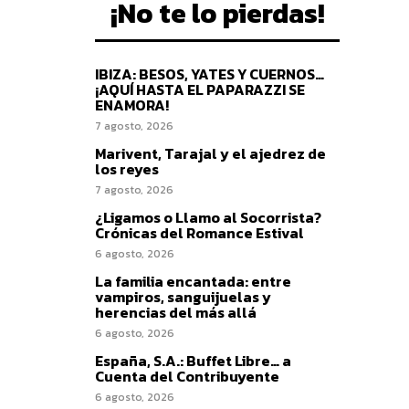
¡No te lo pierdas!
IBIZA: BESOS, YATES Y CUERNOS…
¡AQUÍ HASTA EL PAPARAZZI SE
ENAMORA!
7 agosto, 2026
Marivent, Tarajal y el ajedrez de
los reyes
7 agosto, 2026
¿Ligamos o Llamo al Socorrista?
Crónicas del Romance Estival
6 agosto, 2026
La familia encantada: entre
vampiros, sanguijuelas y
herencias del más allá
6 agosto, 2026
España, S.A.: Buffet Libre… a
Cuenta del Contribuyente
6 agosto, 2026