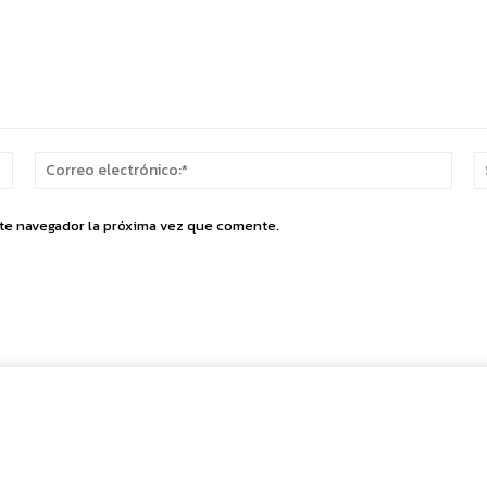
Nombre:*
Corr
elect
ste navegador la próxima vez que comente.
Cuota