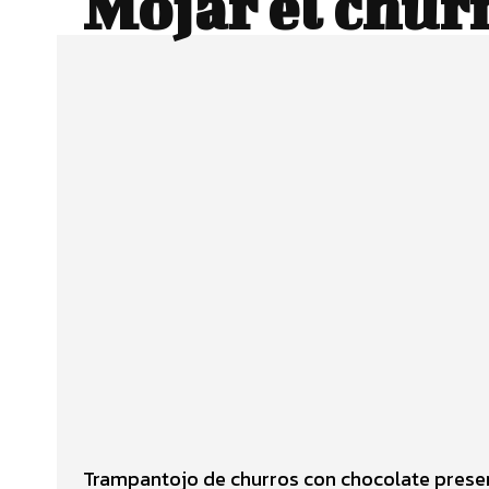
Mojar el chur
Facebook
Twitter
CUOTA
Trampantojo de churros con chocolate prese