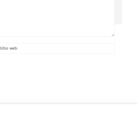
eo
Sitio
rónico:*
web: