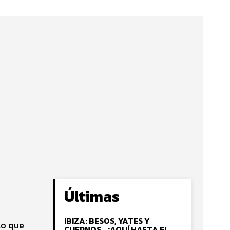
Últimas
IBIZA: BESOS, YATES Y
lo que
CUERNOS… ¡AQUÍ HASTA EL