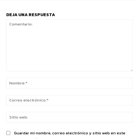
DEJA UNA RESPUESTA
Comentario:
No
Co
ele
Sit
we
Guardar mi nombre, correo electrónico y sitio web en este