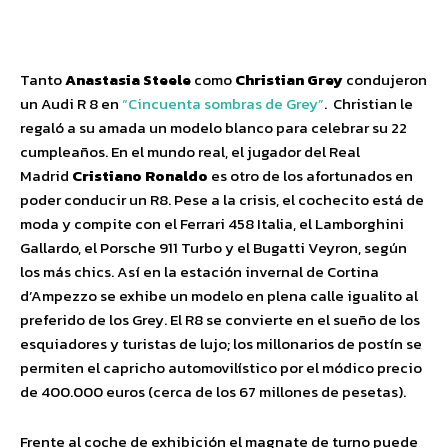
Facebook
Twitter
Pinterest
Wha
Tanto
Anastasia Steele
como
Christian Grey
condujeron
un Audi R 8 en
“Cincuenta sombras de Grey”
. Christian le
regaló a su amada un modelo blanco para celebrar su 22
cumpleaños. En el mundo real, el jugador del Real
Madrid
Cristiano Ronaldo
es otro de los afortunados en
poder conducir un R8. Pese a la crisis, el cochecito está de
moda y compite con el Ferrari 458 Italia, el Lamborghini
Gallardo, el Porsche 911 Turbo y el Bugatti Veyron, según
los más chics. Así en la estación invernal de Cortina
d’Ampezzo se exhibe un modelo en plena calle igualito al
preferido de los Grey. El R8 se convierte en el sueño de los
esquiadores y turistas de lujo; los millonarios de postín se
permiten el capricho automovilístico por el módico precio
de 400.000 euros (cerca de los 67 millones de pesetas).
Frente al coche de exhibición el magnate de turno puede