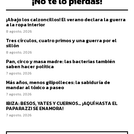
¡No te lo pierdas!
¡Abajo los calzoncillos! El verano declara la guerra
a la ropa interior
8 agosto, 2026
Tres círculos, cuatro primos y una guerra por el
sillón
8 agosto, 2026
Pan, circo y masa madre: las bacterias también
saben hacer política
7 agosto, 2026
Más años, menos gilipolleces: la sabiduría de
mandar al tóxico a paseo
7 agosto, 2026
IBIZA: BESOS, YATES Y CUERNOS… ¡AQUÍ HASTA EL
PAPARAZZI SE ENAMORA!
7 agosto, 2026