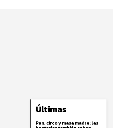
Últimas
Pan, circo y masa madre: las
bacterias también saben