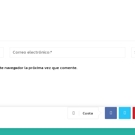
Nombre:*
Corr
elect
ste navegador la próxima vez que comente.
Cuota