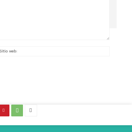
eo
Sitio
rónico:*
web: