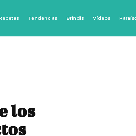
Recetas
Tendencias
Brindis
Vídeos
Paraís
e los
ctos