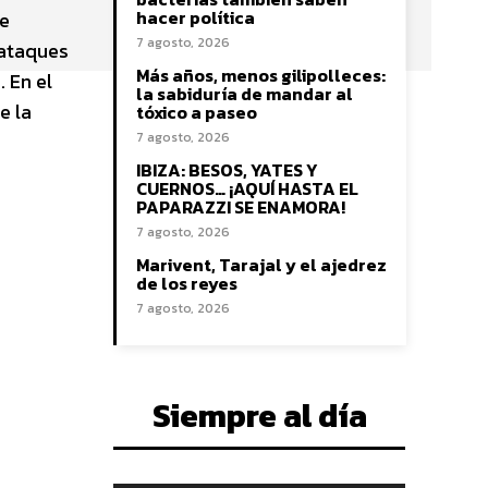
hacer política
te
7 agosto, 2026
 ataques
Más años, menos gilipolleces:
 En el
la sabiduría de mandar al
e la
tóxico a paseo
7 agosto, 2026
IBIZA: BESOS, YATES Y
CUERNOS… ¡AQUÍ HASTA EL
PAPARAZZI SE ENAMORA!
7 agosto, 2026
Marivent, Tarajal y el ajedrez
de los reyes
7 agosto, 2026
Siempre al día