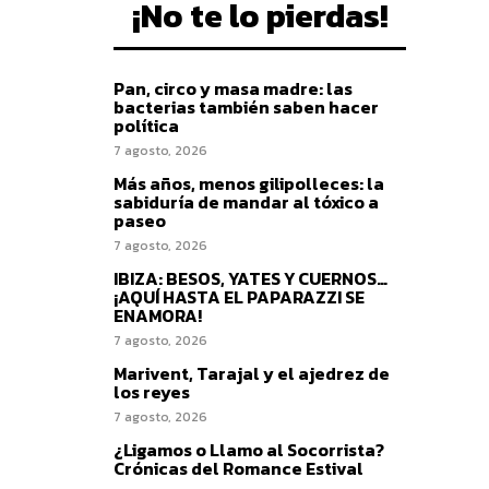
¡No te lo pierdas!
Pan, circo y masa madre: las
bacterias también saben hacer
política
7 agosto, 2026
Más años, menos gilipolleces: la
sabiduría de mandar al tóxico a
paseo
7 agosto, 2026
IBIZA: BESOS, YATES Y CUERNOS…
¡AQUÍ HASTA EL PAPARAZZI SE
ENAMORA!
7 agosto, 2026
Marivent, Tarajal y el ajedrez de
los reyes
7 agosto, 2026
¿Ligamos o Llamo al Socorrista?
Crónicas del Romance Estival