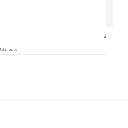
eo
Sitio
rónico:*
web: