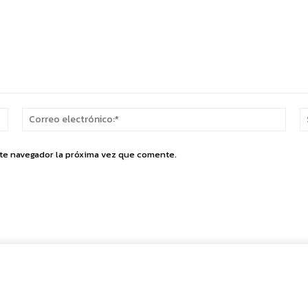
Nombre:*
Corr
elect
ste navegador la próxima vez que comente.
Cuota