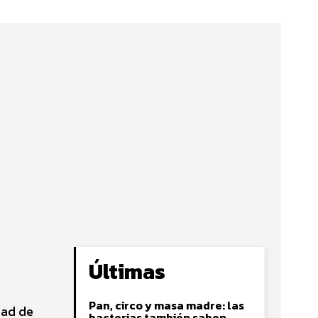
Últimas
Pan, circo y masa madre: las
dad de
bacterias también saben