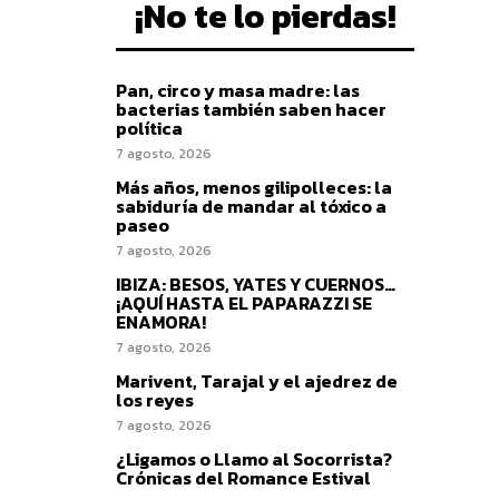
¡No te lo pierdas!
Pan, circo y masa madre: las
bacterias también saben hacer
política
7 agosto, 2026
Más años, menos gilipolleces: la
sabiduría de mandar al tóxico a
paseo
7 agosto, 2026
IBIZA: BESOS, YATES Y CUERNOS…
¡AQUÍ HASTA EL PAPARAZZI SE
ENAMORA!
7 agosto, 2026
Marivent, Tarajal y el ajedrez de
los reyes
7 agosto, 2026
¿Ligamos o Llamo al Socorrista?
Crónicas del Romance Estival