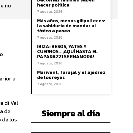
hacer política
ue no
7 agosto, 2026
Más años, menos gilipolleces:
la sabiduría de mandar al
tóxico a paseo
7 agosto, 2026
IBIZA: BESOS, YATES Y
CUERNOS… ¡AQUÍ HASTA EL
go
PAPARAZZI SE ENAMORA!
7 agosto, 2026
Marivent, Tarajal y el ajedrez
de los reyes
erior a
7 agosto, 2026
a di Val
Siempre al día
ea de
 de los